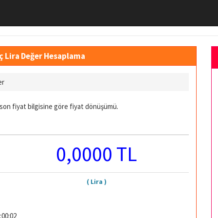
aç Lira Değer Hesaplama
er
son fiyat bilgisine göre fiyat dönüşümü.
0,0000 TL
( Lira )
:00:02