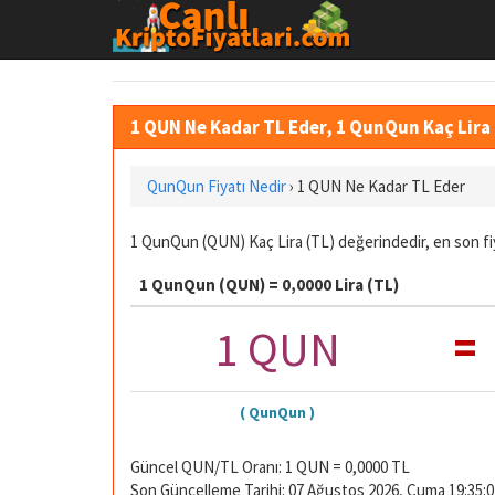
1 QUN Ne Kadar TL Eder, 1 QunQun Kaç Lir
QunQun Fiyatı Nedir
›
1 QUN Ne Kadar TL Eder
1 QunQun (QUN) Kaç Lira (TL) değerindedir, en son fi
1 QunQun (QUN) = 0,0000 Lira (TL)
=
1 QUN
( QunQun )
Güncel QUN/TL Oranı: 1 QUN = 0,0000 TL
Son Güncelleme Tarihi: 07 Ağustos 2026, Cuma 19:35:0