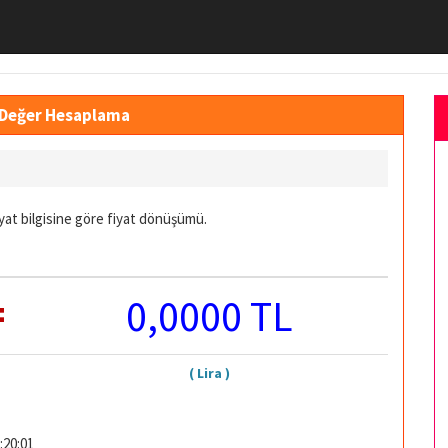
a Değer Hesaplama
yat bilgisine göre fiyat dönüşümü.
=
0,0000 TL
( Lira )
:20:01