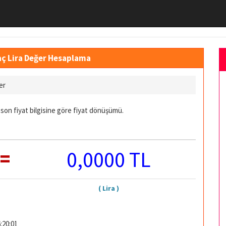
aç Lira Değer Hesaplama
er
son fiyat bilgisine göre fiyat dönüşümü.
=
0,0000 TL
( Lira )
:20:01