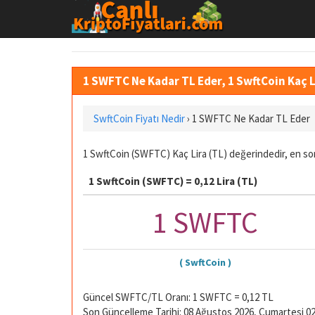
1 SWFTC Ne Kadar TL Eder, 1 SwftCoin Kaç 
SwftCoin Fiyatı Nedir
›
1 SWFTC Ne Kadar TL Eder
1 SwftCoin (SWFTC) Kaç Lira (TL) değerindedir, en son
1 SwftCoin (SWFTC) = 0,12 Lira (TL)
1 SWFTC
( SwftCoin )
Güncel SWFTC/TL Oranı: 1 SWFTC = 0,12 TL
Son Güncelleme Tarihi: 08 Ağustos 2026, Cumartesi 02