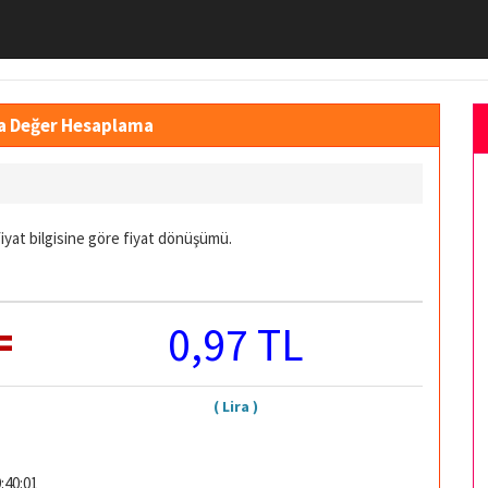
ra Değer Hesaplama
iyat bilgisine göre fiyat dönüşümü.
=
0,97 TL
( Lira )
:40:01