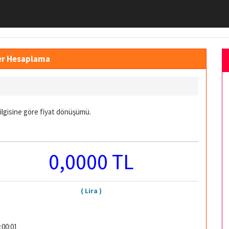
ğer Hesaplama
bilgisine göre fiyat dönüşümü.
0,0000 TL
( Lira )
:00:01