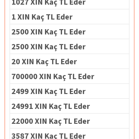
1027 XIN Kaç TL Eder
1 XIN Kaç TL Eder
2500 XIN Kaç TL Eder
2500 XIN Kaç TL Eder
20 XIN Kaç TL Eder
700000 XIN Kaç TL Eder
2499 XIN Kaç TL Eder
24991 XIN Kaç TL Eder
22000 XIN Kaç TL Eder
3587 XIN Kaç TL Eder