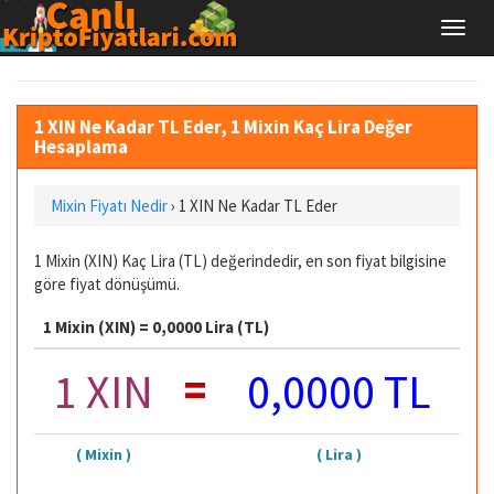
1 XIN Ne Kadar TL Eder, 1 Mixin Kaç Lira Değer
Hesaplama
Mixin Fiyatı Nedir
›
1 XIN Ne Kadar TL Eder
1 Mixin (XIN) Kaç Lira (TL) değerindedir, en son fiyat bilgisine
göre fiyat dönüşümü.
1 Mixin (XIN) = 0,0000 Lira (TL)
=
1 XIN
0,0000 TL
( Mixin )
( Lira )