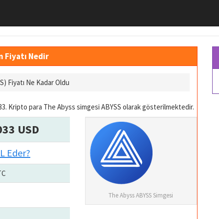
n Fiyatı Nedir
S) Fiyatı Ne Kadar Oldu
3. Kripto para The Abyss simgesi ABYSS olarak gösterilmektedir.
033 USD
TL Eder?
TC
The Abyss ABYSS Simgesi