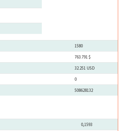
1580
763.791 $
32.251 USD
0
508628132
0,1593