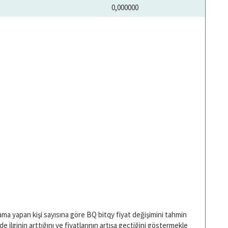
0,000000
rama yapan kişi sayısına göre BQ bitqy fiyat değişimini tahmin
e ilginin arttığını ve fiyatlarının artışa geçtiğini göstermekle