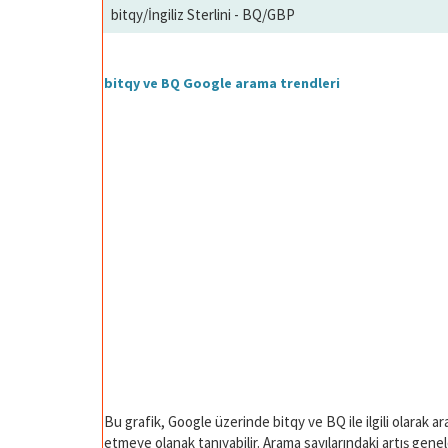
bitqy/İngiliz Sterlini - BQ/GBP
bitqy ve BQ Google arama trendleri
Bu grafik, Google üzerinde bitqy ve BQ ile ilgili olarak a
etmeye olanak tanıyabilir. Arama sayılarındaki artış geneld