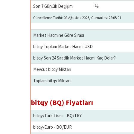
Son 7 Günlük Değişim
%
Güncelleme Tarihi: 08 Ağustos 2026, Cumartesi 23:05:01
Market Hacmine Göre Sırası
bitqy Toplam Market Hacmi USD
bitqy Son 24 Saatlik Market Hacmi Kaç Dolar?
Mevcut bitqy Miktarı
Toplam bitqy Miktarı
bitqy (BQ) Fiyatları
bitqy/Türk Lirası - BQ/TRY
bitqy/Euro - BQ/EUR