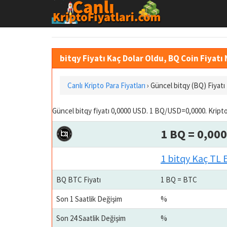
bitqy Fiyatı Kaç Dolar Oldu, BQ Coin Fiyatı 
Canlı Kripto Para Fiyatları
› Güncel bitqy (BQ) Fiyat
Güncel bitqy fiyatı 0,0000 USD. 1 BQ/USD=0,0000. Kripto
1 BQ = 0,00
1 bitqy Kaç TL 
BQ BTC Fiyatı
1 BQ = BTC
Son 1 Saatlik Değişim
%
Son 24 Saatlik Değişim
%