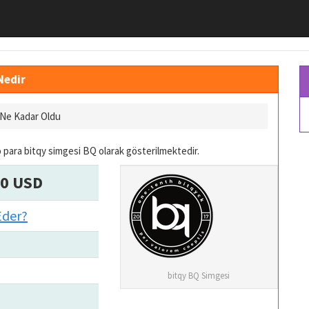
Nedir
ı Ne Kadar Oldu
 para bitqy simgesi BQ olarak gösterilmektedir.
00 USD
Eder?
bitqy BQ Simgesi