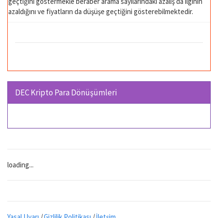
geçtiğini göstermekle beraber arama sayılarındaki azalış da ilginin
azaldığını ve fiyatların da düşüşe geçtiğini gösterebilmektedir.
DEC Kripto Para Dönüşümleri
loading...
Yasal Uyarı
|
Gizlilik Politikası
|
İletşim