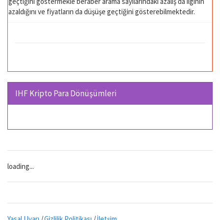
geçtiğini göstermekle beraber arama sayılarındaki azalış da ilginin
azaldığını ve fiyatların da düşüşe geçtiğini gösterebilmektedir.
IHF Kripto Para Dönüşümleri
loading...
Yasal Uyarı
|
Gizlilik Politikası
|
İletşim