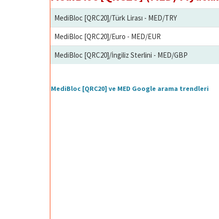
MediBloc [QRC20]/Türk Lirası - MED/TRY
MediBloc [QRC20]/Euro - MED/EUR
MediBloc [QRC20]/İngiliz Sterlini - MED/GBP
MediBloc [QRC20] ve MED Google arama trendleri