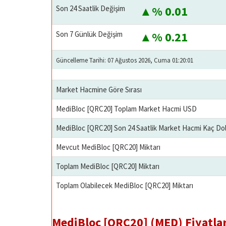
Son 24 Saatlik Değişim
% 0.01
Son 7 Günlük Değişim
% 0.21
Güncelleme Tarihi: 07 Ağustos 2026, Cuma 01:20:01
Market Hacmine Göre Sırası
MediBloc [QRC20] Toplam Market Hacmi USD
MediBloc [QRC20] Son 24 Saatlik Market Hacmi Kaç Dol
Mevcut MediBloc [QRC20] Miktarı
Toplam MediBloc [QRC20] Miktarı
Toplam Olabilecek MediBloc [QRC20] Miktarı
MediBloc [QRC20] (MED) Fiyatlar