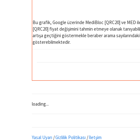
Bu grafik, Google üzerinde MediBloc [QRC20] ve MED ile 
[QRC20] fiyat değişimini tahmin etmeye olanak tanıyabilir. 
artışa geçtiğini göstermekle beraber arama sayılarındaki a
gösterebilmektedir.
loading...
Yasal Uyarı
|
Gizlilik Politikası
|
İletşim