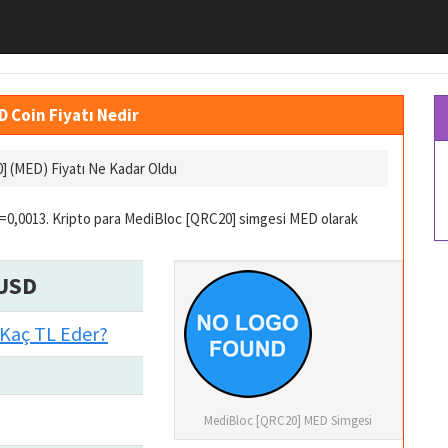
D Coin Fiyatı Nedir
] (MED) Fiyatı Ne Kadar Oldu
0,0013. Kripto para MediBloc [QRC20] simgesi MED olarak
 USD
Kaç TL Eder?
MediBloc [QRC20] MED Simgesi