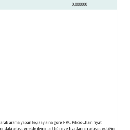
0,000000
olarak arama yapan kişi sayısına göre PKC PikcioChain fiyat
ndaki artış genelde ilginin arttığını ve fiyatlarının artışa geçtiğini