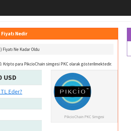
 Fiyatı Nedir
) Fiyatı Ne Kadar Oldu
. Kripto para PikcioChain simgesi PKC olarak gösterilmektedir.
0 USD
 TL Eder?
PikcioChain PKC Simgesi