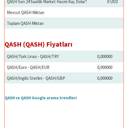
QASH Son 24 Saatlik Market Hacmi Kaç Dolar?
0 USD
Mevcut QASH Miktarı
Toplam QASH Miktarı
QASH (QASH) Fiyatları
QASH/Türk Lirası - QASH/TRY
0,000000
QASH/Euro - QASH/EUR
0,000000
QASH/İngiliz Sterlini - QASH/GBP
0,000000
QASH ve QASH Google arama trendleri