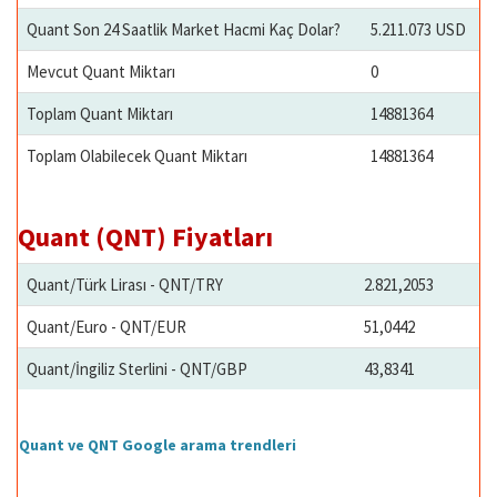
Quant Son 24 Saatlik Market Hacmi Kaç Dolar?
5.211.073 USD
Mevcut Quant Miktarı
0
Toplam Quant Miktarı
14881364
Toplam Olabilecek Quant Miktarı
14881364
Quant (QNT) Fiyatları
Quant/Türk Lirası - QNT/TRY
2.821,2053
Quant/Euro - QNT/EUR
51,0442
Quant/İngiliz Sterlini - QNT/GBP
43,8341
Quant ve QNT Google arama trendleri