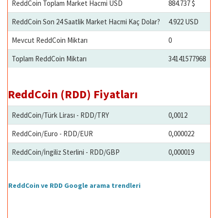
ReddCoin Toplam Market Hacmi USD
884.737 $
ReddCoin Son 24 Saatlik Market Hacmi Kaç Dolar?
4.922 USD
Mevcut ReddCoin Miktarı
0
Toplam ReddCoin Miktarı
34141577968
ReddCoin (RDD) Fiyatları
ReddCoin/Türk Lirası - RDD/TRY
0,0012
ReddCoin/Euro - RDD/EUR
0,000022
ReddCoin/İngiliz Sterlini - RDD/GBP
0,000019
ReddCoin ve RDD Google arama trendleri