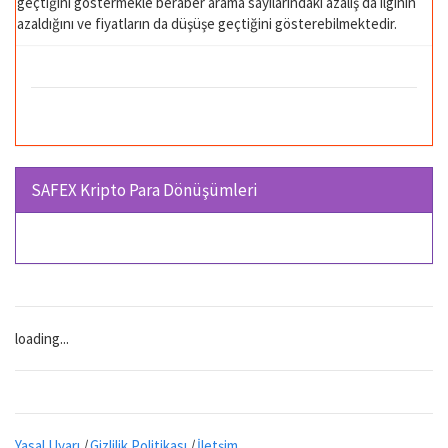
geçtiğini göstermekle beraber arama sayılarındaki azalış da ilginin
azaldığını ve fiyatların da düşüşe geçtiğini gösterebilmektedir.
SAFEX Kripto Para Dönüşümleri
loading...
Yasal Uyarı
|
Gizlilik Politikası
|
İletşim