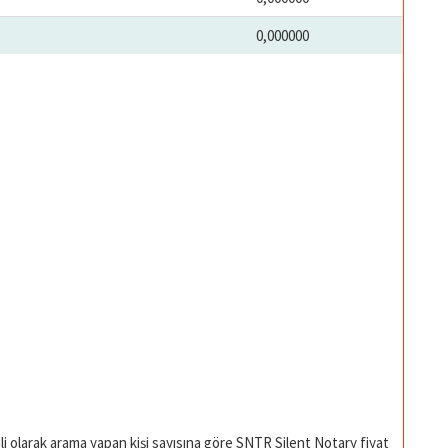
0,000000
li olarak arama yapan kişi sayısına göre SNTR Silent Notary fiyat