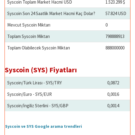
Syscoin Toplam Market Hacmi USD
1.523.299 $
Syscoin Son 24 Saatlik Market Hacmi Kaç Dolar?
57.824 USD
Mevcut Syscoin Miktarı
0
Toplam Syscoin Miktarı
798888913
Toplam Olabilecek Syscoin Miktarı
888000000
Syscoin (SYS) Fiyatları
Syscoin/Türk Lirası - SYS/TRY
0,0872
Syscoin/Euro - SYS/EUR
0,0016
Syscoin/İngiliz Sterlini - SYS/GBP
0,0014
Syscoin ve SYS Google arama trendleri