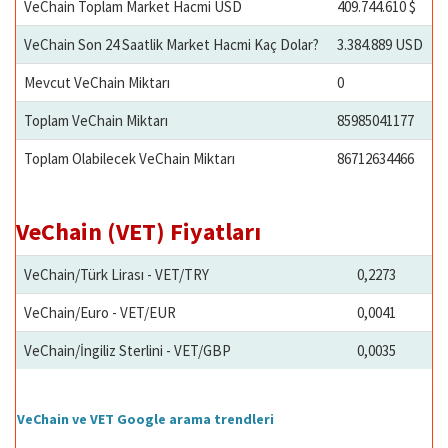
VeChain Toplam Market Hacmi USD
409.744.610 $
VeChain Son 24 Saatlik Market Hacmi Kaç Dolar?
3.384.889 USD
Mevcut VeChain Miktarı
0
Toplam VeChain Miktarı
85985041177
Toplam Olabilecek VeChain Miktarı
86712634466
VeChain (VET) Fiyatları
VeChain/Türk Lirası - VET/TRY
0,2273
VeChain/Euro - VET/EUR
0,0041
VeChain/İngiliz Sterlini - VET/GBP
0,0035
VeChain ve VET Google arama trendleri