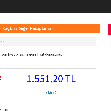
sh Kaç Lira Değer Hesaplama
der
 son fiyat bilgisine göre fiyat dönüşümü.
=
1.551,20 TL
( Lira )
:55:01