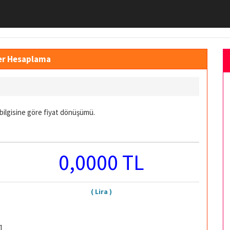
ğer Hesaplama
bilgisine göre fiyat dönüşümü.
0,0000 TL
( Lira )
1