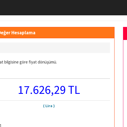
 Değer Hesaplama
at bilgisine göre fiyat dönüşümü.
17.626,29 TL
( Lira )
1