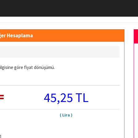
eğer Hesaplama
bilgisine göre fiyat dönüşümü.
=
45,25 TL
( Lira )
1