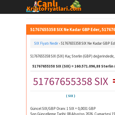
51767655358 SIX Ne Kadar GBP Eder, 51767
SIX Fiyatı Nedir
›
51767655358 SIX Ne Kadar GBP Ed
51767655358 SIX (SIX) Kaç Sterlin (GBP) değerindedir,
51767655358 SIX (SIX) = 160.571.096,88 Sterlin
51767655358 SIX
( SIX )
Güncel SIX/GBP Oranı: 1 SIX = 0,0031 GBP
Son Güncelleme Tarihi: 08 Ağustos 2026, Cumartesi 15