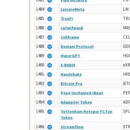
Pipe Network
1484
LM
LeisureMeta
1485
TR
TrueFi
1486
MA
catwifmask
1487
CE
Cellframe
1488
DE
Domani Protocol
1489
HG
HyperGPT
1490
eX
E-RADIX
1491
HN
Handshake
1492
BT
Bitcoin Pro
1493
PE
Pepe Unchained (New)
1494
AD
Adappter Token
1495
SP
Tottenham Hotspur FC Fan
Token
1496
ST
Streamflow