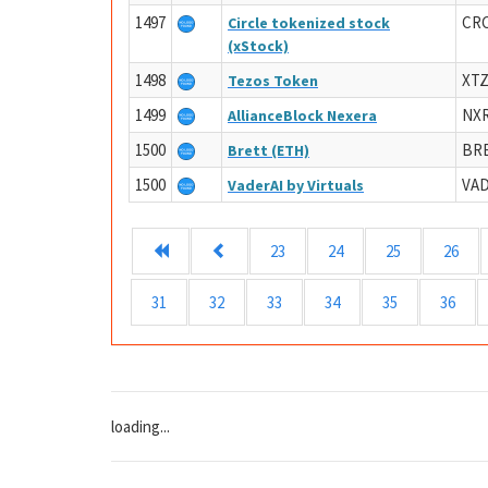
1497
CR
Circle tokenized stock
(xStock)
1498
XT
Tezos Token
1499
NX
AllianceBlock Nexera
1500
BR
Brett (ETH)
1500
VA
VaderAI by Virtuals
23
24
25
26
31
32
33
34
35
36
loading...