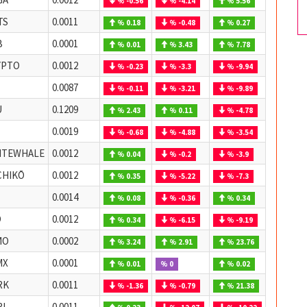
% -0.56
% -4.14
% 5.56
TS
0.0011
% 0.18
% -0.48
% 0.27
B
0.0001
% 0.01
% 3.43
% 7.78
YPTO
0.0012
% -0.23
% -3.3
% -9.94
0.0087
% -0.11
% -3.21
% -9.89
U
0.1209
% 2.43
% 0.11
% -4.78
0.0019
% -0.68
% -4.88
% -3.54
ITEWHALE
0.0012
% 0.04
% -0.2
% -3.9
CHIKŌ
0.0012
% 0.35
% -5.22
% -7.3
0.0014
% 0.08
% -0.36
% 0.34
O
0.0012
% 0.34
% -6.15
% -9.19
MO
0.0002
% 3.24
% 2.91
% 23.76
MX
0.0001
% 0.01
% 0
% 0.02
RK
0.0011
% -1.36
% -0.79
% 21.38
I
0.0011