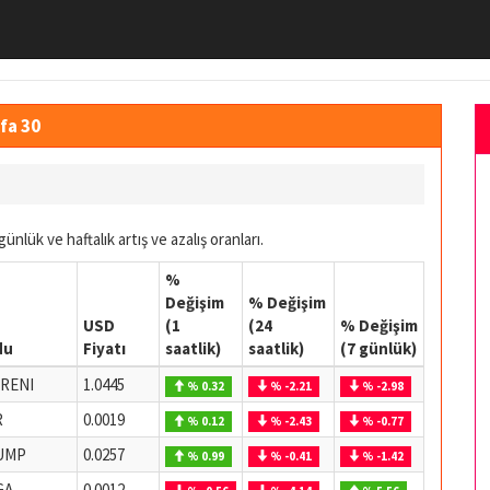
yfa 30
günlük ve haftalık artış ve azalış oranları.
%
Değişim
% Değişim
USD
(1
(24
% Değişim
du
Fiyatı
saatlik)
saatlik)
(7 günlük)
RENI
1.0445
% 0.32
% -2.21
% -2.98
R
0.0019
% 0.12
% -2.43
% -0.77
UMP
0.0257
% 0.99
% -0.41
% -1.42
GA
0.0012