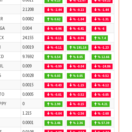
% 0.23
% -12.07
% -10.22
2.1208
% -2.44
% -0.22
% -1.44
ER
0.0082
% 0.62
% -1.04
% -1.31
GA
0.004
% -0.96
% -6.41
% -6
CX
24.155
% -0.11
% -0.06
% 7.4
I
0.0019
% -0.11
% 191.16
% -1.23
CD
9.7692
% 0.54
% 8.05
% 12.66
UL
0.009
% -0.99
% -0.04
% -24.86
S
0.0028
% 0.03
% 0.05
% -0.52
0.0015
% -0.43
% -1.15
% -6.12
TO
0.0005
% -0.01
% -3.52
% -0.05
PPY
0
% 2.99
% -0.15
% 4.21
1.215
% -0.04
% -2.56
% -2.68
C
0.0001
% 2.46
% 2.36
% 57.39
E
0.0108