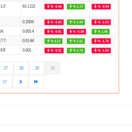
CLX
63.1221
% -0.96
% 1.73
% -0.94
Z
0.2009
% -0.02
% 1.04
% -1.53
RA
0.0014
% -0.01
% -5.88
% 1.46
ETT
0.0144
% 0.12
% 1.51
% -1.76
DER
0.001
% -0.21
% 1.74
% -1.59
27
28
29
30
37