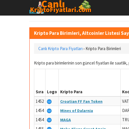
Kripto Para Birimleri, Altcoinler Listesi Sa
Canlı Kripto Para Fiyatları
›
Kripto Para Birimleri
Kripto para birimlerinin son güncel fiyatları ile saatlik, 
Sıra
Logo
Kripto Para
Ko
1452
VAT
Croatian FF Fan Token
1454
DA
Mines of Dalarnia
1454
TR
MAGA
1455
MA