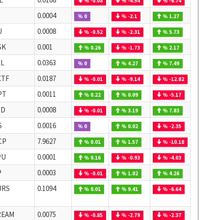
% -0.08
% -4.54
% -6.74
0.0004
% 0
% -2.1
% 1.27
U
0.0008
% -0.52
% -2.31
% 5.73
SK
0.001
% 0.26
% -1.73
% 2.17
LL
0.0363
% 0
% 4.27
% 7.49
XTF
0.0187
% -0.01
% -9.14
% -12.82
PT
0.0011
% 0.22
% 0.09
% -5.17
RD
0.0008
% -0.01
% 3.19
% 7.83
S
0.0016
% 0
% 0.02
% -2.35
CP
7.9627
% 0.01
% 1.57
% -10.18
PU
0.0001
% 0.16
% -0.93
% -4.03
P
0.0003
% -0.01
% 1.02
% 4.26
URS
0.1094
% 0.01
% 9.41
% -6.64
REAM
0.0075
% -0.85
% -2.79
% -2.37