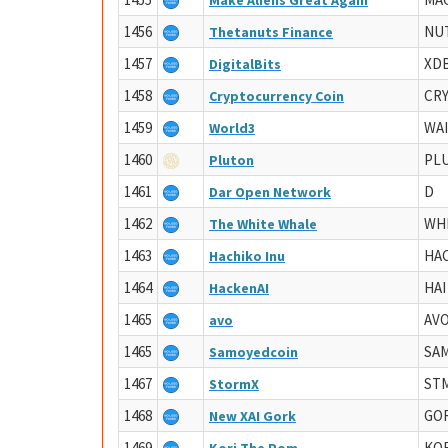
Make Aliens Great Again
1456
NU
Thetanuts Finance
1457
XD
DigitalBits
1458
CR
Cryptocurrency Coin
1459
WAI
World3
1460
PL
Pluton
1461
D
Dar Open Network
1462
WH
The White Whale
1463
HA
Hachiko Inu
1464
HAI
HackenAI
1465
AV
avo
1465
SA
Samoyedcoin
1467
ST
StormX
1468
GO
New XAI Gork
1469
KOR