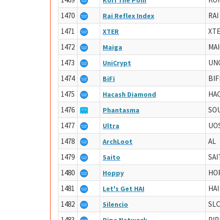
Kori The Pom
1470
RAI
Rai Reflex Index
1471
XT
XTER
1472
MAI
Maiga
1473
UN
UniCrypt
1474
BIF
BiFi
1475
HA
Hacash Diamond
1476
SO
Phantasma
1477
UO
Ultra
1478
AL
ArchLoot
1479
SAI
Saito
1480
HO
Hoppy
1481
HAI
Let's Get HAI
1482
SL
Silencio
1483
PIP