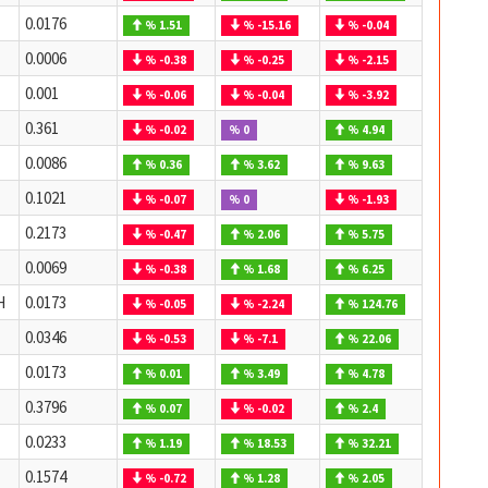
0.0176
% 1.51
% -15.16
% -0.04
0.0006
% -0.38
% -0.25
% -2.15
0.001
% -0.06
% -0.04
% -3.92
0.361
% -0.02
% 0
% 4.94
0.0086
% 0.36
% 3.62
% 9.63
0.1021
% -0.07
% 0
% -1.93
0.2173
% -0.47
% 2.06
% 5.75
0.0069
% -0.38
% 1.68
% 6.25
H
0.0173
% -0.05
% -2.24
% 124.76
0.0346
% -0.53
% -7.1
% 22.06
0.0173
% 0.01
% 3.49
% 4.78
0.3796
% 0.07
% -0.02
% 2.4
0.0233
% 1.19
% 18.53
% 32.21
0.1574
% -0.72
% 1.28
% 2.05