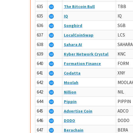
635
TBB
The Bitcoin Bull
635
IQ
IQ
636
SGB
Songbird
637
LCS
LocalCoinSwap
638
SAHARA
Sahara AI
639
KNC
Kyber Network Crystal
640
FORM
Formation Finance
641
XNY
Codatta
642
MOOLA
Moolah
642
NIL
Nillion
644
PIPPIN
Pippin
645
ADCO
Advertise Coin
646
DODO
DODO
647
BERA
Berachain