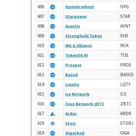
606
OPG
OpenGradient
607
STAR
Starpower
608
AVNT
Avantis
609
SHX
Stronghold Token
610
MLK
MiL.k Alliance
611
TOS
TokenOS AI
612
PROS
Prosper
613
BASED
Based
614
LQTY
Liquity
615
ICE
Ice Network
616
ZBTC
Zeus Network zBTC
617
ARDR
Ardor
619
STORJ
Storj
619
GIGA
Gigachad