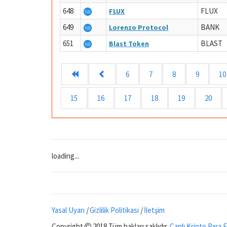
648
FLUX
FLUX
649
BANK
Lorenzo Protocol
651
BLAST
Blast Token
6
7
8
9
10
15
16
17
18
19
20
loading...
Yasal Uyarı
|
Gizlilik Politikası
|
İletşim
Copyright
2018 Tüm hakları saklıdır.
Canlı Kripto Para F