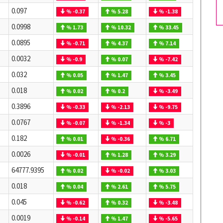
0.097
% -0.37
% 5.28
% -1.38
0.0998
% 1.73
% 10.32
% 33.45
0.0895
% -0.71
% 4.37
% 7.14
0.0032
% -0.9
% 0.07
% -7.42
0.032
% 0.05
% 1.47
% 3.45
0.018
% 0.02
% 0.2
% -3.49
0.3896
% -0.33
% -2.13
% -9.75
0.0767
% -0.07
% -1.34
% -3
0.182
% 0.01
% -0.36
% 6.71
0.0026
% -0.01
% 1.28
% 3.29
64777.9395
% 0.02
% -0.02
% 3.03
0.018
% 0.04
% 2.61
% 5.75
0.045
% -0.62
% 0.32
% -3.48
0.0019
% -0.14
% 1.47
% -5.65