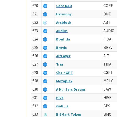
620
CORE
Core DAO
621
ONE
Harmony
622
ABT
Arcblock
623
AUDIO
Audius
624
FIDA
Bonfida
625
BREV
Brevis
626
ALT
AltLayer
627
TRIA
Tria
628
CGPT
ChainGPT
628
MPLX
Metaplex
630
CAW
A Hunters Dream
631
HIVE
HIVE
632
GPS
GoPlus
633
BMX
BitMart Token