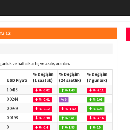
yfa 13
günlük ve haftalık artış ve azalış oranları.
% Değişim
% Değişim
% Değişim
USD Fiyatı
(1 saatlik)
(24 saatlik)
(7 günlük)
1.0415
% -0.02
% 1.43
% -2.11
0.0244
% -0.01
% 0
% 0.03
0.0939
% -0.12
% -1.52
% 0.23
0.0198
% -0.38
% 0.61
% -7.16
0
% -0.4
% 1.83
% 0.5