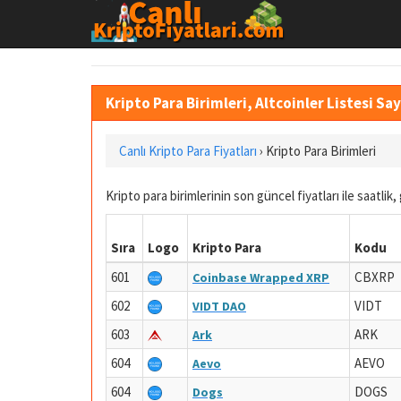
Kripto Para Birimleri, Altcoinler Listesi Sa
Canlı Kripto Para Fiyatları
›
Kripto Para Birimleri
Kripto para birimlerinin son güncel fiyatları ile saatlik, 
Sıra
Logo
Kripto Para
Kodu
601
CBXRP
Coinbase Wrapped XRP
602
VIDT
VIDT DAO
603
ARK
Ark
604
AEVO
Aevo
604
DOGS
Dogs