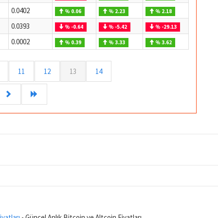
0.0402
% 0.06
% 2.23
% 2.18
0.0393
% -0.64
% -5.42
% -29.13
0.0002
% 0.39
% 3.33
% 3.62
11
12
13
14
iyatları
- Güncel Anlık Bitcoin ve Altcoin Fiyatları